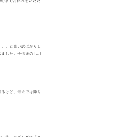
(日)までお休みをいただ
、、、と言い訳ばかりし
した。子供達の […]
困るけど、最近では降り