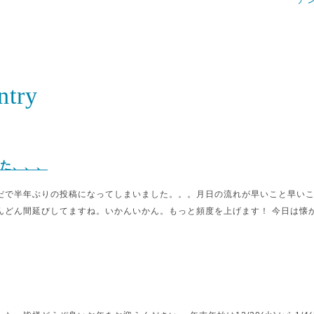
ntry
た、、、
だで半年ぶりの投稿になってしまいました。。。月日の流れが早いこと早い
んどん間延びしてますね。いかんいかん。もっと頻度を上げます！ 今日は懐