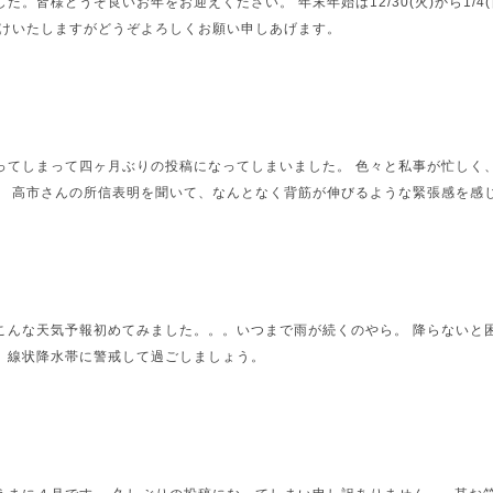
た。皆様どうぞ良いお年をお迎えください。 年末年始は12/30(火)から1/4
かけいたしますがどうぞよろしくお願い申しあげます。
ってしまって四ヶ月ぶりの投稿になってしまいました。 色々と私事が忙しく
。 高市さんの所信表明を聞いて、なんとなく背筋が伸びるような緊張感を感じま
こんな天気予報初めてみました。。。いつまで雨が続くのやら。 降らないと
。線状降水帯に警戒して過ごしましょう。