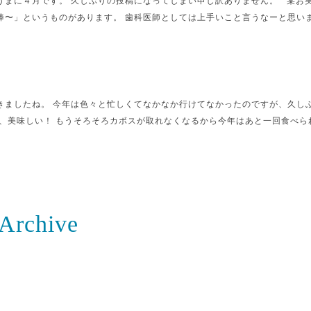
うまに４月です。 久しぶりの投稿になってしまい申し訳ありません。 某お
〜」というものがあります。 歯科医師としては上手いこと言うなーと思いまし
きましたね。 今年は色々と忙しくてなかなか行けてなかったのですが、久し
、美味しい！ もうそろそろカボスが取れなくなるから今年はあと一回食べられ
Archive