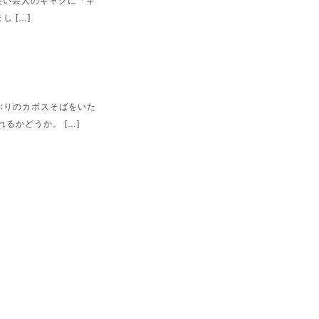
笑い芸人のギャグに「キ
 […]
ぶりのカボスそばをいた
るかどうか。 […]