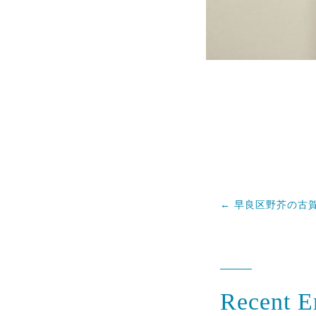
←
早良区野芥の古
Recent E