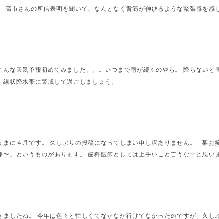
。 高市さんの所信表明を聞いて、なんとなく背筋が伸びるような緊張感を感じま
こんな天気予報初めてみました。。。いつまで雨が続くのやら。 降らないと
。線状降水帯に警戒して過ごしましょう。
うまに４月です。 久しぶりの投稿になってしまい申し訳ありません。 某お
〜」というものがあります。 歯科医師としては上手いこと言うなーと思いまし
きましたね。 今年は色々と忙しくてなかなか行けてなかったのですが、久し