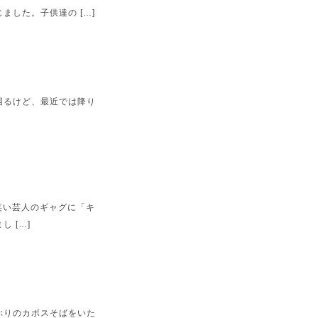
した。子供達の […]
困るけど、最近では降り
笑い芸人のギャグに「キ
 […]
ぶりのカボスそばをいた