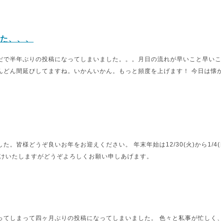
た、、、
だで半年ぶりの投稿になってしまいました。。。月日の流れが早いこと早い
んどん間延びしてますね。いかんいかん。もっと頻度を上げます！ 今日は懐
た。皆様どうぞ良いお年をお迎えください。 年末年始は12/30(火)から1/4
かけいたしますがどうぞよろしくお願い申しあげます。
ってしまって四ヶ月ぶりの投稿になってしまいました。 色々と私事が忙しく