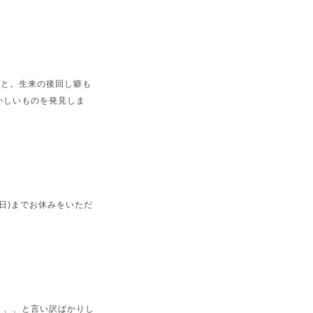
こと。生来の後回し癖も
かしいものを発見しま
(日)までお休みをいただ
、、、と言い訳ばかりし