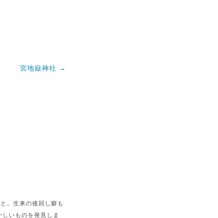
宮地嶽神社
→
こと。生来の後回し癖も
かしいものを発見しま