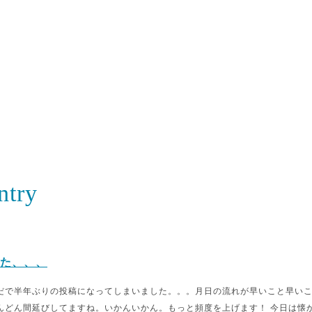
ntry
た、、、
だで半年ぶりの投稿になってしまいました。。。月日の流れが早いこと早い
んどん間延びしてますね。いかんいかん。もっと頻度を上げます！ 今日は懐