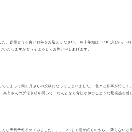
た。皆様どうぞ良いお年をお迎えください。 年末年始は12/30(火)から1/4
かけいたしますがどうぞよろしくお願い申しあげます。
ってしまって四ヶ月ぶりの投稿になってしまいました。 色々と私事が忙しく
。 高市さんの所信表明を聞いて、なんとなく背筋が伸びるような緊張感を感じま
こんな天気予報初めてみました。。。いつまで雨が続くのやら。 降らないと